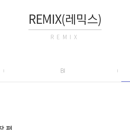
REMIX(레믹스)
REMIX
BI
장 편