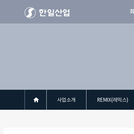
사업소개
REMIX(레믹스)